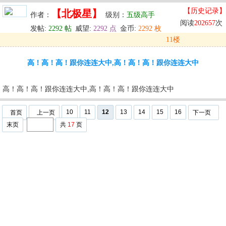
【历史记录】
【北极星】
作者：
级别：
五级高手
阅读
202657
次
发帖:
2292 帖
威望:
2292 点
金币:
2292 枚
11楼
发表于: 2024-05-30 00:46
高！高！高！跟你连连大中,高！高！高！跟你连连大中
u
回复
u
编辑
u
高！高！高！跟你连连大中,高！高！高！跟你连连大中
10
11
12
13
14
15
16
首页
上一页
下一页
末页
共
17
页