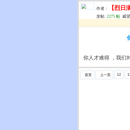
【烈日
作者：
发帖:
2275 帖
威望
u
回复
u
编辑
u
你人才难得 ，我们
12
1
首页
上一页