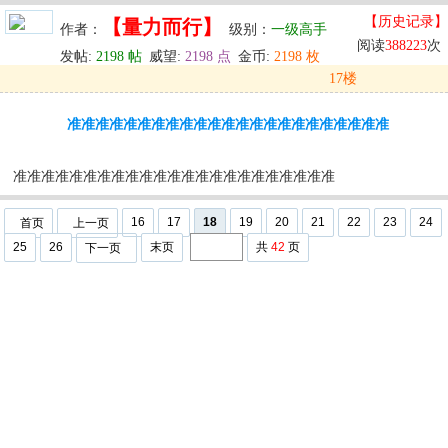
【历史记录】
【量力而行】
作者：
级别：
一级高手
阅读
388223
次
发帖:
2198 帖
威望:
2198 点
金币:
2198 枚
17楼
发表于: 2024-05-30 11:59
准准准准准准准准准准准准准准准准准准准准准准准
u
回复
u
编辑
u
准准准准准准准准准准准准准准准准准准准准准准准
16
17
18
19
20
21
22
23
24
首页
上一页
25
26
末页
共
42
页
下一页