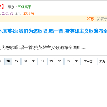
生】
级别：
五级高手
:
2301 点
金币:
2301 枚
27楼
发表于: 
真英雄!我们为您歌唱;唱一首:赞英雄主义歌遍布全国!!!
您歌唱;唱一首:赞英雄主义歌遍布全国!!!.....
7
28
29
30
31
32
33
34
35
36
末页
下一页