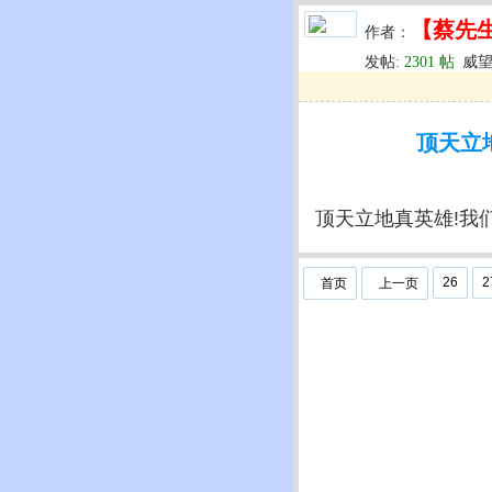
【蔡先
作者：
发帖:
2301 帖
威望
u
回复
u
编辑
u
顶天立地
顶天立地真英雄!我们为
26
2
首页
上一页